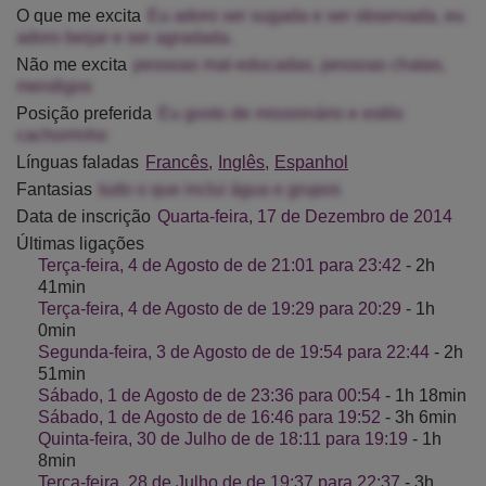
O que me excita
Eu adoro ser sugada e ser observada, eu
adoro beijar e ser agradada.
Não me excita
pessoas mal-educadas, pessoas chatas,
mendigos
Posição preferida
Eu gosto de missionário e estilo
cachorrinho
Línguas faladas
Francês
Inglês
Espanhol
Fantasias
tudo o que inclui água e grupos
Data de inscrição
Quarta-feira, 17 de Dezembro de 2014
Últimas ligações
Terça-feira, 4 de Agosto de de 21:01 para 23:42
- 2h
41min
Terça-feira, 4 de Agosto de de 19:29 para 20:29
- 1h
0min
Segunda-feira, 3 de Agosto de de 19:54 para 22:44
- 2h
51min
Sábado, 1 de Agosto de de 23:36 para 00:54
- 1h 18min
Sábado, 1 de Agosto de de 16:46 para 19:52
- 3h 6min
Quinta-feira, 30 de Julho de de 18:11 para 19:19
- 1h
8min
Terça-feira, 28 de Julho de de 19:37 para 22:37
- 3h