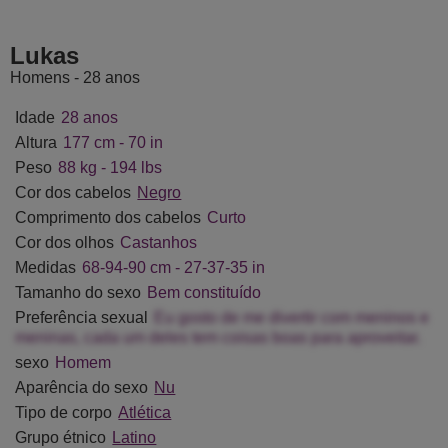
neMuskcle
GreenDylan
SkinnyCuteAlyer
Brutu
Lukas
Homens - 28 anos
Idade
28 anos
Altura
177 cm - 70 in
Peso
88 kg - 194 lbs
Cor dos cabelos
Negro
Comprimento dos cabelos
Curto
Cor dos olhos
Castanhos
Medidas
68-94-90 cm - 27-37-35 in
Tamanho do sexo
Bem constituído
Preferência sexual
Eu gosto de me divertir com meninos e
meninas, cada um deles tem coisas boas para aproveitar.
sexo
Homem
Aparência do sexo
Nu
Tipo de corpo
Atlética
Grupo étnico
Latino