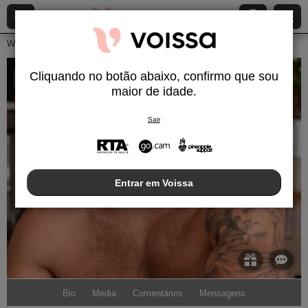
Webcams ao Vivo
Homens
Lukas
Cliquando no botão abaixo, confirmo que sou
Lukas
maior de idade.
Desconectado
Sair
Entrar em Voissa
Bio
Media
Comentários
Mensagens