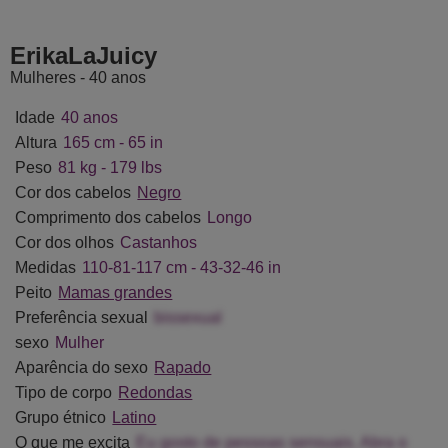
ntainVite
LindaSmith
HairyDuchess
Lorenne
ErikaLaJuicy
Mulheres - 40 anos
Idade
40 anos
Altura
165 cm - 65 in
Peso
81 kg - 179 lbs
Cor dos cabelos
Negro
Comprimento dos cabelos
Longo
Cor dos olhos
Castanhos
Medidas
110-81-117 cm - 43-32-46 in
Peito
Mamas grandes
Preferência sexual
bissexual
sexo
Mulher
Aparência do sexo
Rapado
Tipo de corpo
Redondas
Grupo étnico
Latino
O que me excita
Eu gosto de pessoas sensuais. Abra o