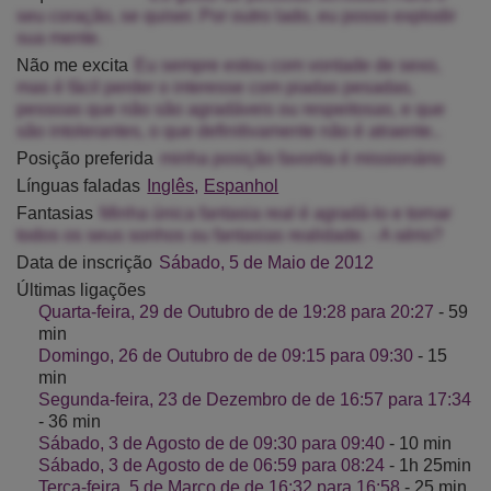
seu coração, se quiser. Por outro lado, eu posso explodir
sua mente.
Não me excita
Eu sempre estou com vontade de sexo,
mas é fácil perder o interesse com piadas pesadas,
pessoas que não são agradáveis ou respeitosas, e que
são intolerantes, o que definitivamente não é atraente..
Posição preferida
minha posição favorita é missionário
Línguas faladas
Inglês
Espanhol
Fantasias
Minha única fantasia real é agradá-lo e tornar
todos os seus sonhos ou fantasias realidade. - A sério?
Data de inscrição
Sábado, 5 de Maio de 2012
Últimas ligações
Quarta-feira, 29 de Outubro de de 19:28 para 20:27
- 59
min
Domingo, 26 de Outubro de de 09:15 para 09:30
- 15
min
Segunda-feira, 23 de Dezembro de de 16:57 para 17:34
- 36 min
Sábado, 3 de Agosto de de 09:30 para 09:40
- 10 min
Sábado, 3 de Agosto de de 06:59 para 08:24
- 1h 25min
Terça-feira, 5 de Março de de 16:32 para 16:58
- 25 min