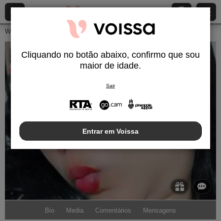
Webcams ao Vivo
Mulheres
Erikalajuicy
Cliquando no botão abaixo, confirmo que sou
ErikaLaJuicy
maior de idade.
Desconectado
Sair
Entrar em Voissa
Bio
Media
Comentários
Mensagens