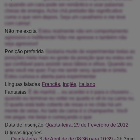
o quando um cara pode ser romântico e usar palavras
cheias de energia. Acho chá prelúdio tão significativo
como o que vem depois. Seja um cavalheiro e me leve
com calma!
Não me excita
Estou realmente não em comportamento
agressivo e indiferente! Não me apresse e também não
seja agressivo!
Posição preferida
Gostaria muito de experimentar todas as
posições meta mais eu gosto da posição que eu estou em
qui confiável para assistir seus lábios e olhos. Quando eu
amo você me quer. Faz-me sentir sexy, quente e úmida.
Estou curiosa e aberta para experimentar
Línguas faladas
Francês
Inglês
Italiano
Fantasias
É de manhã ... eu acordei e ir para o chuveiro ..
quando eu terminar eu voltei no quarto e vê-lo na cama nu.
O quarto está todo coberto de rosas e no chão há um
monte de velas. Ao lado da cama é o champanhe. Você
me pegar, me beije e começando o que
Data de inscrição
Quarta-feira, 29 de Fevereiro de 2012
Últimas ligações
Quinta-feira, 3 de Abril de de 08:36 para 10:39
- 2h 3min