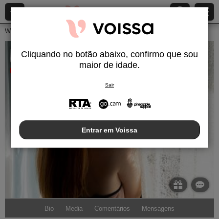
Webcams ao Vivo
Mulheres jovens
Annesia
Cliquando no botão abaixo, confirmo que sou
Annesia
maior de idade.
Desconectado
Sair
Entrar em Voissa
Bio
Media
Comentários
Mensagens