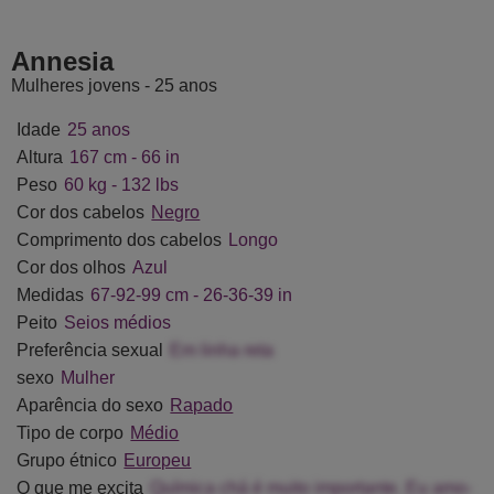
elaVivo
ShySexy
AlicaMihal
Sophia
Annesia
Mulheres jovens - 25 anos
Idade
25 anos
Altura
167 cm - 66 in
Peso
60 kg - 132 lbs
Cor dos cabelos
Negro
Comprimento dos cabelos
Longo
Cor dos olhos
Azul
Medidas
67-92-99 cm - 26-36-39 in
Peito
Seios médios
Preferência sexual
Em linha reta
sexo
Mulher
Aparência do sexo
Rapado
Tipo de corpo
Médio
Grupo étnico
Europeu
O que me excita
Química chá é muito importante. Eu amo-