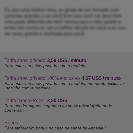
Eu sou uma mulher sexy, eu gosto de ser mimado com
palavras quentes e se você fizer isso você vai descobrir
uma parte diferente de mim! Venha para o meu quarto e
tentar me conhecer, ser a melhor versão de você e eu vou
ser sexy, quente e molhada para você.
Tarifa show privado
3,59 US$ / minuto
Para estar em show privado com a modelo
Tarifa show privado 100% exclusivo
4,67 US$ / minuto
Para estar em show privado com a modelo, em modo exclusivo
(sozinho com a modelo)
Tarifa "SneakPeek"
2,80 US$
Para aceder alguns segundos ao show privado(não pode
conversar)
Bónus
Para atribuir um bónus no caso de ser fã de Annesia !