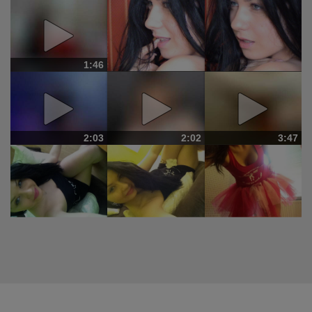
1:46
2:03
2:02
3:47