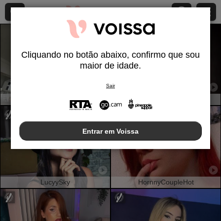
Cliquando no botão abaixo, confirmo que sou
maior de idade.
Sair
SandraSwweet
SaritaVelez
Entrar em Voissa
LucyySky
HornnyCoupleHot