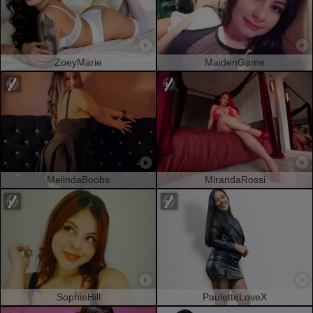
ZoeyMarie
MaidenGame
MelindaBoobs
MirandaRossi
SophieHill
PauletteLoveX