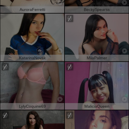
AuroraFerretti
BeckySpearss
KatarinaNovak
MiiaPalmer
LylyCoquine69
MaliciaQueen