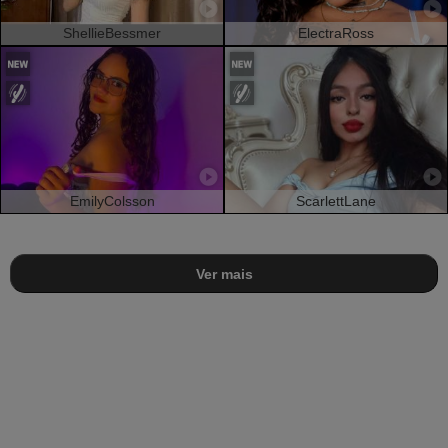
ShellieBessmer
ElectraRoss
EmilyColsson
ScarlettLane
Ver mais