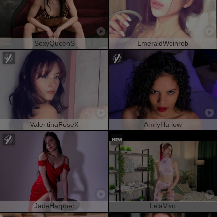
SexyQueenS
EmeraldWeinreb
ValentinaRoseX
AmilyHarlow
JadeHarpper
LelaVivo