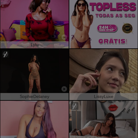
Lylu
SophieDelaney
LissyLuxe