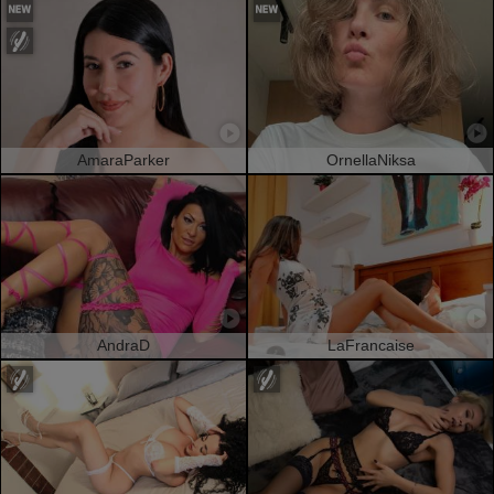
AmaraParker
OrnellaNiksa
AndraD
LaFrancaise