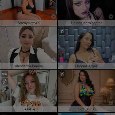
AmmyHotty69
HelenaMorningstar
AlessadraJoness
HannaHarper
LeilaBie
SoftLatina