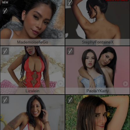
MademoiselleGo
StephyFontaineX
Lizalein
PaolaYKatty