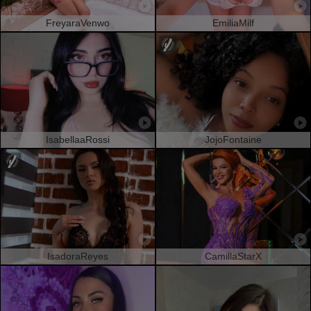
FreyaraVenwo
EmiliaMilf
IsabellaaRossi
JojoFontaine
IsadoraReyes
CamillaStarX