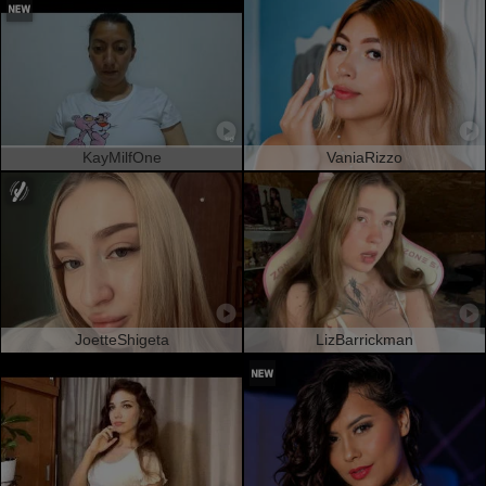
KayMilfOne
VaniaRizzo
JoetteShigeta
LizBarrickman