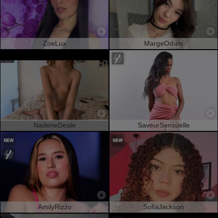
ZoeLux
MargeOdum
NadeneDeale
SaveurSensuelle
AmilyRizzo
SofiaJackson