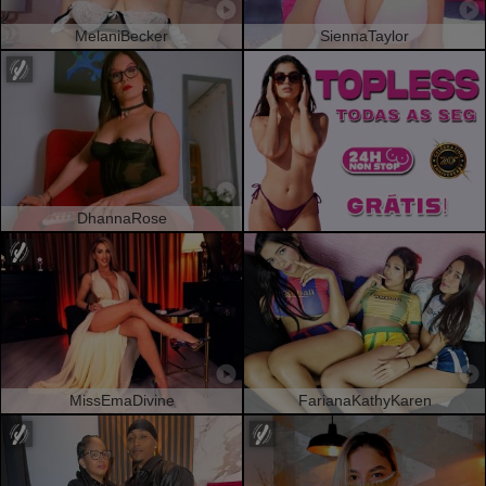
MelaniBecker
SiennaTaylor
DhannaRose
MissEmaDivine
FarianaKathyKaren