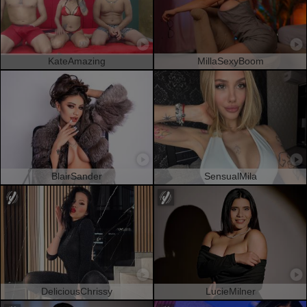
KateAmazing
MillaSexyBoom
BlairSander
SensualMila
DeliciousChrissy
LucieMilner