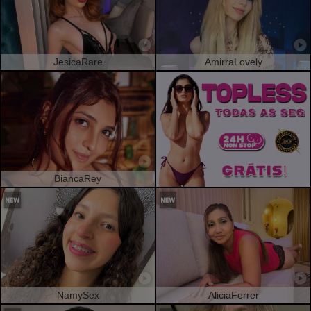
JesicaRare
AmirraLovely
BiancaRey
NamySex
AliciaFerrer