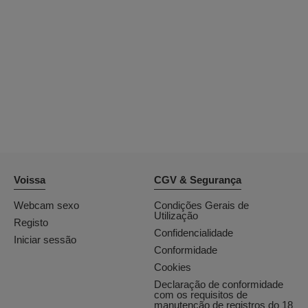
OrianaLaFrancaise
Rodalinda
Euphorias
Voissa
CGV & Segurança
Webcam sexo
Condições Gerais de
Utilização
Registo
Confidencialidade
Iniciar sessão
Conformidade
Cookies
Declaração de conformidade
com os requisitos de
manutenção de registros do 18