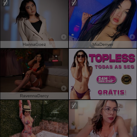
HannaGoez
MiaDenver
RavennaDarcy