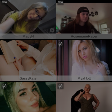
MadyN
RosemarieRacer
SassyKate
MyaHott