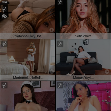
NatashaFoxyHot
SofieWhite
MademoiselleBella
MatureYayita