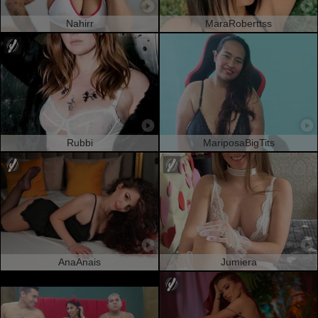
Nahirr
MaraRoberttss
Rubbi
MariposaBigTits
AnaAnais
Jumiera