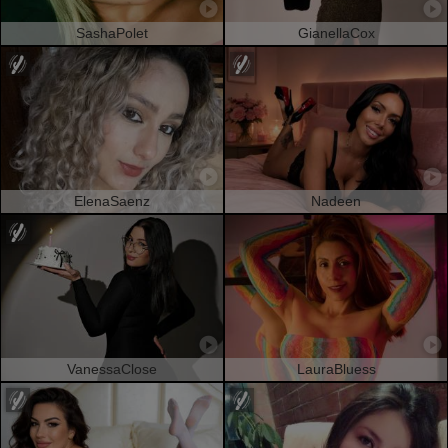
SashaPolet
GianellaCox
ElenaSaenz
Nadeen
VanessaClose
LauraBluess