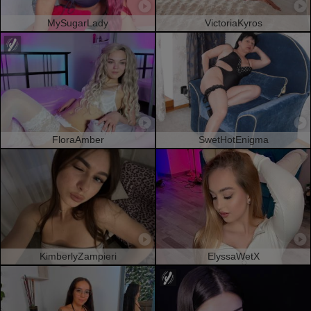
MySugarLady
VictoriaKyros
FloraAmber
SwetHotEnigma
KimberlyZampieri
ElyssaWetX