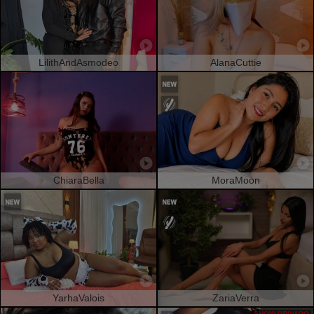
LilithAndAsmodeo
AlanaCuttie
ChiaraBella
MoraMoon
YarhaValois
ZariaVerra
SHOW PRIVADO