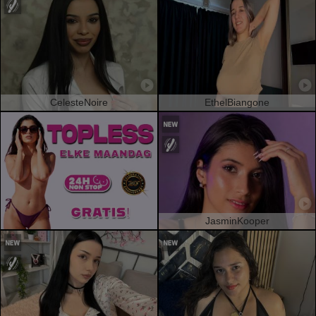
CelesteNoire
EthelBiangone
JasminKooper