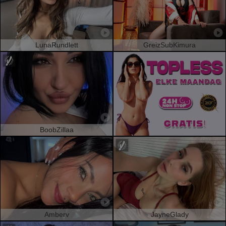
LunaRundlett
GreizSubKimura
BoobZillaa
Amberv
JayneGlady