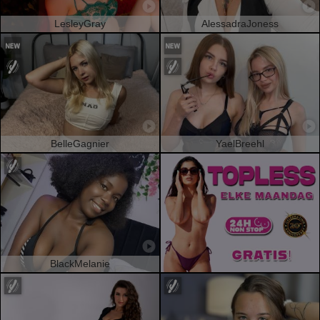
LesleyGray
AlessadraJoness
BelleGagnier
YaelBreehl
BlackMelanie