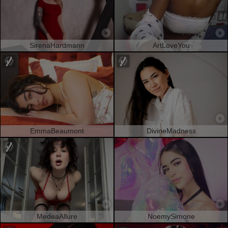
SirenaHardmann
ArtLoveYou
EmmaBeaumont
DivineMadness
MedeaAllure
NoemySimone