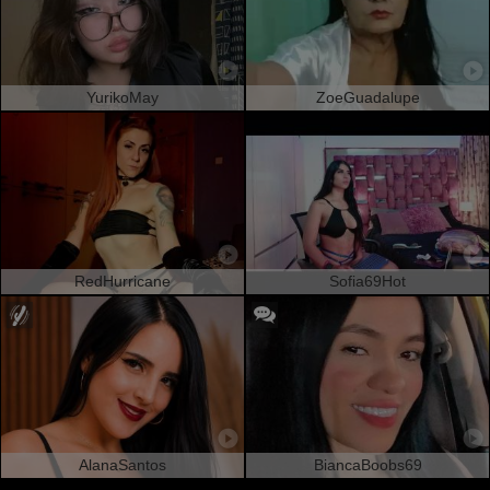
YurikoMay
ZoeGuadalupe
RedHurricane
Sofia69Hot
AlanaSantos
BiancaBoobs69