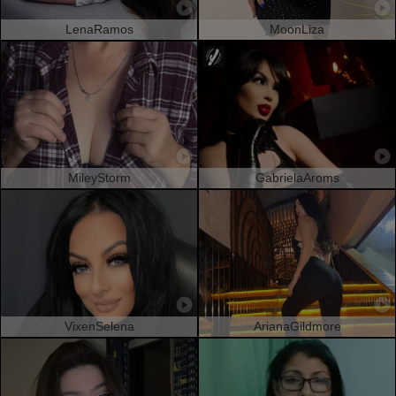
LenaRamos
MoonLiza
MileyStorm
GabrielaAroms
VixenSelena
ArianaGildmore