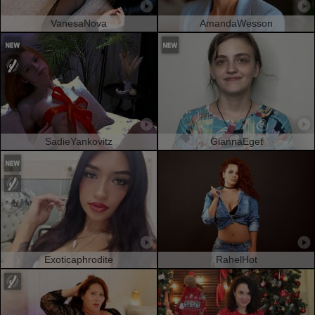
VanesaNova
AmandaWesson
SadieYankovitz
GiannaEget
Exoticaphrodite
RahelHot