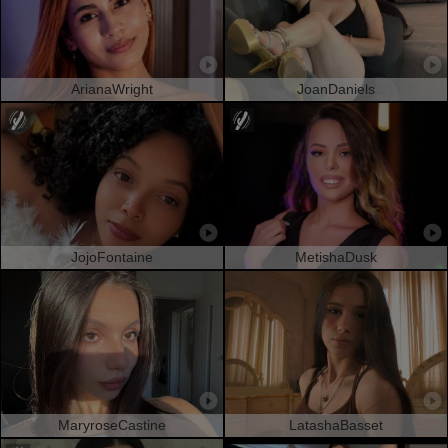
ArianaWright
JoanDaniels
JojoFontaine
MetishaDusk
MaryroseCastine
LatashaBasset