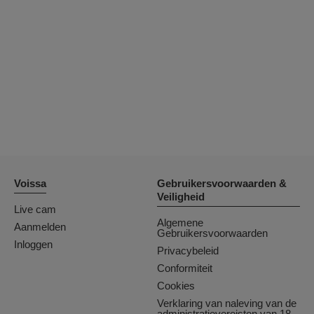
OrianaLaFrancaise
Rodalinda
Euphorias
Voissa
Gebruikersvoorwaarden &
Veiligheid
Live cam
Algemene
Aanmelden
Gebruikersvoorwaarden
Inloggen
Privacybeleid
Conformiteit
Cookies
Verklaring van naleving van de
administratievereisten van 18