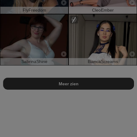
FlyFreedom
CleoEmber
SabrinaShine
BiancaScreams
Meer zien