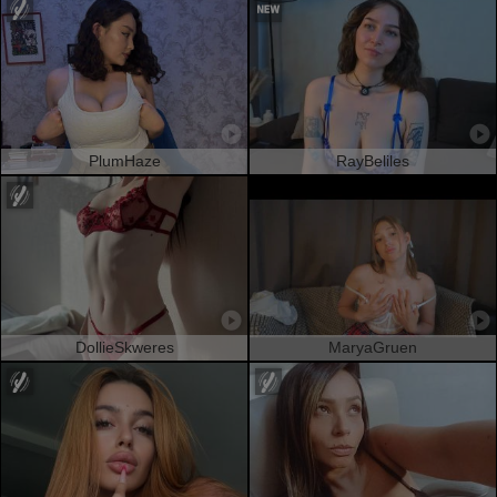
PlumHaze
RayBeliles
DollieSkweres
MaryaGruen