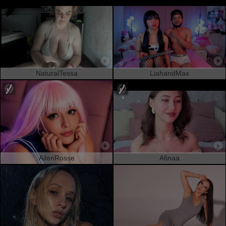
NaturalTessa
LiahandMax
AilenRosse
Afinaa