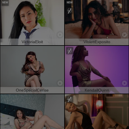
VictoriaEloit
ViolettExposito
OneSpecialCerise
KendallQuinn