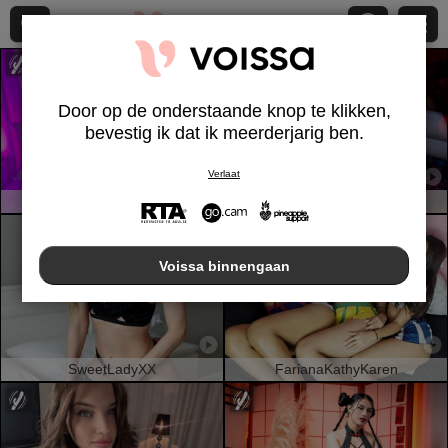
Door op de onderstaande knop te klikken,
bevestig ik dat ik meerderjarig ben.
Verlaat
IsabellaaSmith
HairyValeri
Voissa binnengaan
SweetLadyXX
FarianaKathyKaren