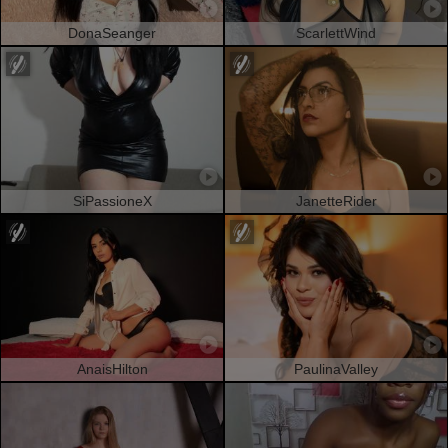
DonaSeanger
ScarlettWind
SiPassioneX
JanetteRider
AnaisHilton
PaulinaValley