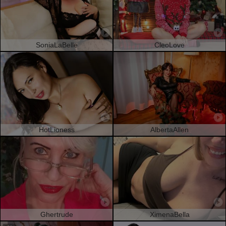
SoniaLaBelle
CleoLove
HotLioness
AlbertaAllen
Ghertrude
XimenaBella