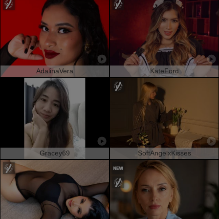
AdalinaVera
KateFord
Gracey69
SoftAngelxKisses