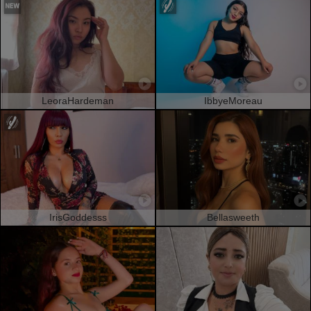
LeoraHardeman
IbbyeMoreau
IrisGoddesss
Bellasweeth