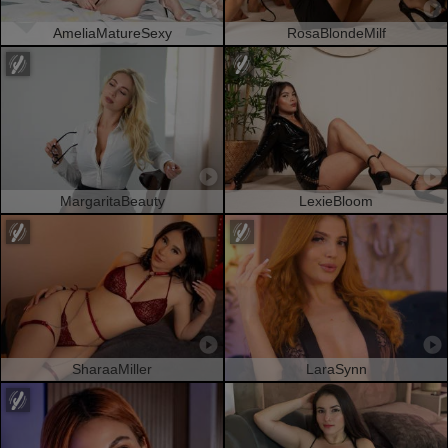
AmeliaMatureSexy
RosaBlondeMilf
MargaritaBeauty
LexieBloom
SharaaMiller
LaraSynn