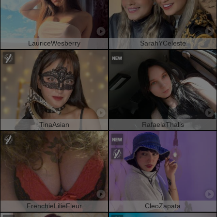
LauriceWesberry
SarahYCeleste
TinaAsian
RafaelaThalls
FrenchieLilieFleur
CleoZapata