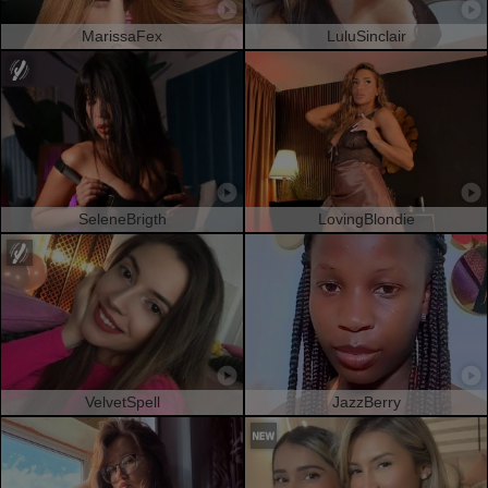
MarissaFex
LuluSinclair
SeleneBrigth
LovingBlondie
VelvetSpell
JazzBerry