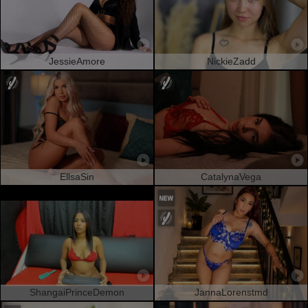
JessieAmore
NickieZadd
EllsaSin
CatalynaVega
ShangaiPrinceDemon
JannaLorenstmd