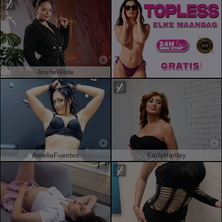
ArielleWilde
AmeliaFuentes
KarlaHartley