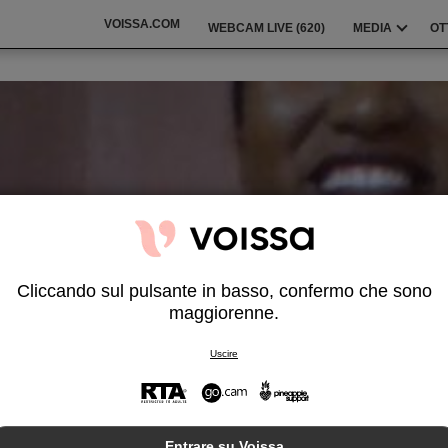
VOISSA.COM
WEBCAM LIVE (
620
)
MEDIA
OT
Cliccando sul pulsante in basso, confermo che sono
maggiorenne.
Uscire
Entrare su Voissa