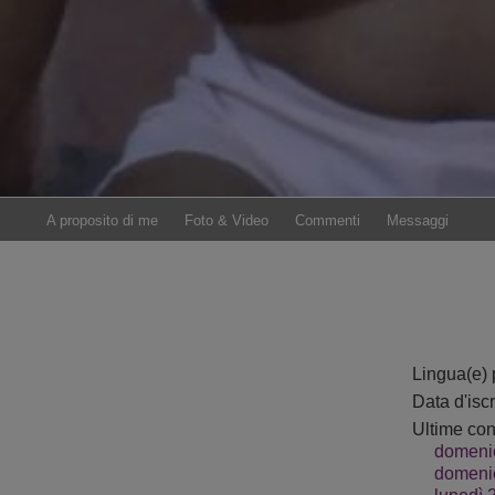
A proposito di me
Foto & Video
Commenti
Messaggi
LelaVivo
SophiaXoxo
Lingua(e) 
Data d'isc
Ultime co
domenic
domenic