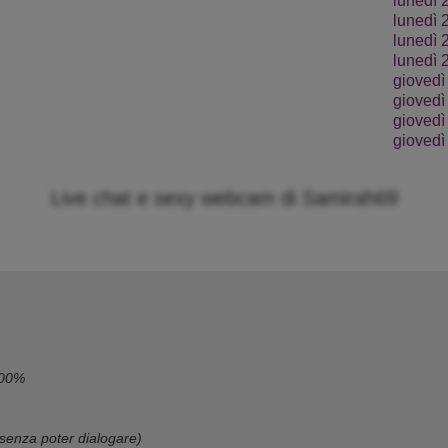
lunedì 
lunedì 
lunedì 
lunedì 
giovedì
giovedì
giovedì
giovedì
Live chat e sexy webcam di Samirah69
100%
senza poter dialogare)