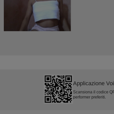
Applicazione Vo
Scansiona il codice QR c
performer preferiti.