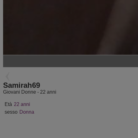
MeghanBedre
DeborahSweetX
Samirah69
Giovani Donne - 22 anni
Età
22 anni
sesso
Donna