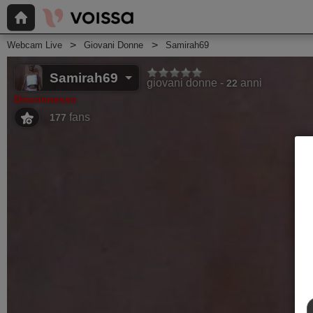
Webcam Live
Giovani Donne
Samirah69
Samirah69
giovani donne
anni
22
Disconnesso
fans
177