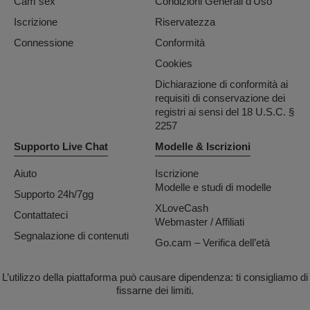
Cam sex
Condizioni Generali d'Uso
Iscrizione
Riservatezza
Connessione
Conformità
Cookies
Dichiarazione di conformità ai
requisiti di conservazione dei
registri ai sensi del 18 U.S.C. §
2257
Supporto Live Chat
Modelle & Iscrizioni
Aiuto
Iscrizione
Modelle e studi di modelle
Supporto 24h/7gg
XLoveCash
Contattateci
Webmaster / Affiliati
Segnalazione di contenuti
Go.cam – Verifica dell’età
L’utilizzo della piattaforma può causare dipendenza: ti consigliamo di
fissarne dei limiti.