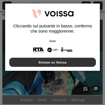
Webcam Live
Transessuali
Isabelladark
Cliccando sul pulsante in basso, confermo
IsabellaDark
che sono maggiorenne.
Disconnesso
Uscire
Entrare su Voissa
Biografia
Media
Commenti
Messaggi