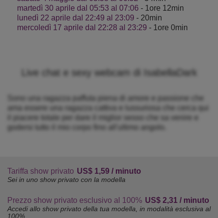
martedì 30 aprile dal 05:53 al 07:06
- 1ore 12min
lunedì 22 aprile dal 22:49 al 23:09
- 20min
mercoledì 17 aprile dal 22:28 al 23:29
- 1ore 0min
Live chat e sexy webcam di IsabellaDark
Sono una ragazza paffuta piena di amore e passione che
ama essere una ragazza cattiva e lussuriosa che cerca qui
il piacere totale per dare il miglior sesso che sa venire e
godersi tutto il mio corpo fino all'ultimo angolo.
Tariffa show privato
US$ 1,59 / minuto
Sei in uno show privato con la modella
Prezzo show privato esclusivo al 100%
US$ 2,31 / minuto
Accedi allo show privato della tua modella, in modalità esclusiva al
100%