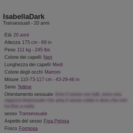
aSummers
FallonRogers
Deborath
BritneyO
IsabellaDark
Transessuali - 20 anni
Età
20 anni
Altezza
175 cm - 69 in
Peso
111 kg - 245 lbs
Colore dei capelli
Neri
Lunghezza dei capelli
Medi
Colore degli occhi
Marroni
Misure
110-73-117 cm - 43-29-46 in
Seno
Tettine
Orientamento sessuale
Amo il sesso con tutti, sono una
ragazza bisessuale che ama il sesso caldo e duro che non
ha fine a nulla
sesso
Transessuale
Aspetto del sesso
Figa Pelosa
Fisico
Formosa