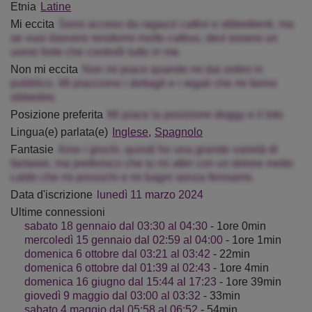
Etnia
Latine
Mi eccita
Sono acceso da ragazzi cattivi e obbedienti, ma
se vuoi davvero rendermi molto cattivo, devi essere un
uomo forte che controlli tutto in me.
Non mi eccita
Non mi piace quando mi dai ordini in
pubblico. Mi piacciono i dettagli e i regali che mi fanno
obbedire.
Posizione preferita
Mi piace la posizione doggy e il loto
Lingua(e) parlata(e)
Inglese
Spagnolo
Fantasie
Amo i giochi, quindi ho una grande varietà di
fantasie, ma preferisco che tu mi attiri con un dolore molto
caldo che mi provochi e mi bagni senza fermarmi.
Data d'iscrizione
lunedì 11 marzo 2024
Ultime connessioni
sabato 18 gennaio dal 03:30 al 04:30
- 1ore 0min
mercoledì 15 gennaio dal 02:59 al 04:00
- 1ore 1min
domenica 6 ottobre dal 03:21 al 03:42
- 22min
domenica 6 ottobre dal 01:39 al 02:43
- 1ore 4min
domenica 16 giugno dal 15:44 al 17:23
- 1ore 39min
giovedì 9 maggio dal 03:00 al 03:32
- 33min
sabato 4 maggio dal 05:58 al 06:52
- 54min