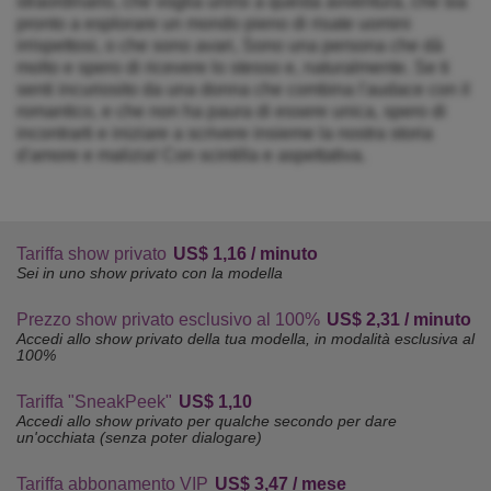
straordinario, che voglia unirsi a questa avventura, che sia
pronto a esplorare un mondo pieno di risate uomini
irrispettosi, o che sono avari, Sono una persona che dà
molto e spero di ricevere lo stesso e, naturalmente. Se ti
senti incuriosito da una donna che combina l'audace con il
romantico, e che non ha paura di essere unica, spero di
incontrarti e iniziare a scrivere insieme la nostra storia
d'amore e malizia! Con scintilla e aspettativa.
Tariffa show privato
US$ 1,16 / minuto
Sei in uno show privato con la modella
Prezzo show privato esclusivo al 100%
US$ 2,31 / minuto
Accedi allo show privato della tua modella, in modalità esclusiva al
100%
Tariffa "SneakPeek"
US$ 1,10
Accedi allo show privato per qualche secondo per dare
un'occhiata (senza poter dialogare)
Tariffa abbonamento VIP
US$ 3,47 / mese