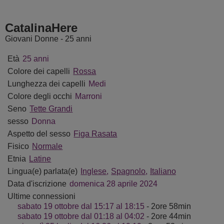
etyArdent
KenzieONEx
SheilaPass
Amazonka
CatalinaHere
Giovani Donne - 25 anni
Età
25 anni
Colore dei capelli
Rossa
Lunghezza dei capelli
Medi
Colore degli occhi
Marroni
Seno
Tette Grandi
sesso
Donna
Aspetto del sesso
Figa Rasata
Fisico
Normale
Etnia
Latine
Lingua(e) parlata(e)
Inglese
Spagnolo
Italiano
Data d'iscrizione
domenica 28 aprile 2024
Ultime connessioni
sabato 19 ottobre dal 15:17 al 18:15
- 2ore 58min
sabato 19 ottobre dal 01:18 al 04:02
- 2ore 44min