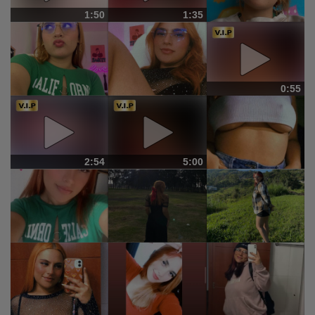
1:50
1:35
0:55
2:54
5:00