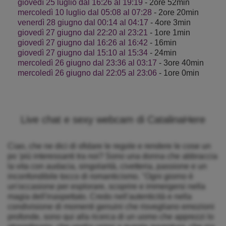
giovedì 25 luglio dal 16:26 al 19:19
- 2ore 52min
mercoledì 10 luglio dal 05:08 al 07:28
- 2ore 20min
venerdì 28 giugno dal 00:14 al 04:17
- 4ore 3min
giovedì 27 giugno dal 22:20 al 23:21
- 1ore 1min
giovedì 27 giugno dal 16:26 al 16:42
- 16min
giovedì 27 giugno dal 15:10 al 15:34
- 24min
mercoledì 26 giugno dal 23:36 al 03:17
- 3ore 40min
mercoledì 26 giugno dal 22:05 al 23:06
- 1ore 0min
Live chat e sexy webcam di CatalinaHere
Ciao, che ne dici di sfidare le regole e rendere le cose un
po 'più interessanti tra noi? Sono una donna che abbraccia
la vita con audacia, singolarità, civetteria, passione e un
inconfondibile tocco di romanticismo. "Ogni giorno è
un'occasione per esplorare, scoprire e immergersi nella
magia dell'inaspettato. Credo nell'autenticità e nella
condivisione di momenti genuini che risvegliano emozioni
profonde, sono qui alla ricerca di un uomo che apprezzi lo