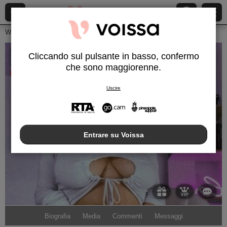
Webcam Live
Giovani Donne
Catalinahere
Cliccando sul pulsante in basso, confermo
CatalinaHere
che sono maggiorenne.
Disconnesso
Uscire
Entrare su Voissa
Biografia
Media
Commenti
Messaggi