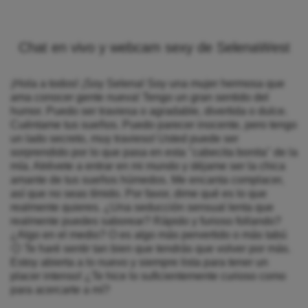
Chat en vivo y webcam sexy de SelenaWest
¡Hola a todos! ¡Soy Selena! Soy una mujer hermosa que
ama conocer gente nueva! Tengo un gran sentido del
humor. Puedo ser traviesa o agradable, divertida o dulce.
Cuéntame tus sueños. Puedo parecer inocente, pero tengo
un lado secreto, muy travieso! Usted puede ser
sorprendido por lo que pasa en esta "cabecita bonita" de la
mía. Atrévete a entrar en mi mundo y déjame ser la chica
amante de tus sueños húmedos. Me encanta complacer,
así que no seas tímido. Por favor, dime qué es lo que
realmente quieres. ¿Una seducción sensual lenta que
realmente puedes saborear? Rápido y furioso follando?
¿Algo en el medio? O es algo más pervertido o más tabú
🙂 Te haré sentir tan bien que tendrás que volver por más.
Estoy abierta a lo nuevo y siempre lista para tener un
placer intenso! ¿Te hice lo suficientemente curioso como
para acercarte a mí?