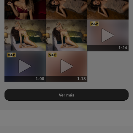
1:24
1:06
1:18
Ver más