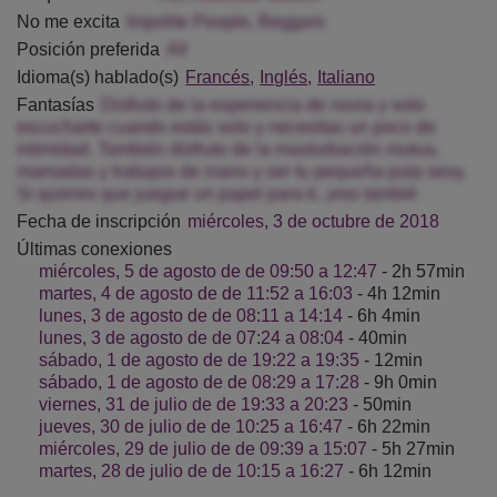
No me excita
Impolite People, Beggars
Posición preferida
All
Idioma(s) hablado(s)
Francés
Inglés
Italiano
Fantasías
Disfruto de la experiencia de novia y solo
escucharte cuando estás solo y necesitas un poco de
intimidad. También disfruto de la masturbación mutua,
mamadas y trabajos de mano y ser tu pequeña puta sexy.
Si quieres que juegue un papel para ti, ¡eso tambié
Fecha de inscripción
miércoles, 3 de octubre de 2018
Últimas conexiones
miércoles, 5 de agosto de de 09:50 a 12:47
- 2h 57min
martes, 4 de agosto de de 11:52 a 16:03
- 4h 12min
lunes, 3 de agosto de de 08:11 a 14:14
- 6h 4min
lunes, 3 de agosto de de 07:24 a 08:04
- 40min
sábado, 1 de agosto de de 19:22 a 19:35
- 12min
sábado, 1 de agosto de de 08:29 a 17:28
- 9h 0min
viernes, 31 de julio de de 19:33 a 20:23
- 50min
jueves, 30 de julio de de 10:25 a 16:47
- 6h 22min
miércoles, 29 de julio de de 09:39 a 15:07
- 5h 27min
martes, 28 de julio de de 10:15 a 16:27
- 6h 12min