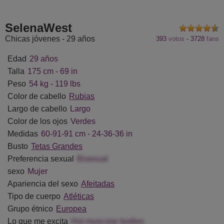
aVanhoecke
WenTina
ThirstXQuencher
ViolettEx
SelenaWest
Chicas jóvenes - 29 años
393
votos
-
3728
fans
Edad
29 años
Talla
175 cm - 69 in
Peso
54 kg - 119 lbs
Color de cabello
Rubias
Largo de cabello
Largo
Color de los ojos
Verdes
Medidas
60-91-91 cm - 24-36-36 in
Busto
Tetas Grandes
Preferencia sexual
Bisexual
sexo
Mujer
Apariencia del sexo
Afeitadas
Tipo de cuerpo
Atléticas
Grupo étnico
Europea
Lo que me excita
Hot muscular bodies