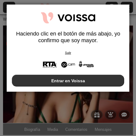
Webcams en vivo
Chicas jóvenes
Selenawest
Haciendo clic en el botón de más abajo, yo
SelenaWest
confirmo que soy mayor.
Desconectado
Salir
Entrar en Voissa
Biografía
Media
Comentarios
Mensajes