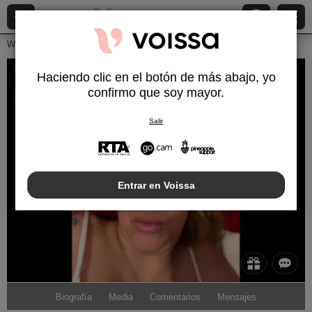
Webcams en vivo
Chicas jóvenes
Raluq
Haciendo clic en el botón de más abajo, yo
Raluq
confirmo que soy mayor.
Desconectado
Salir
Entrar en Voissa
Biografía
Media
Comentarios
Mensajes