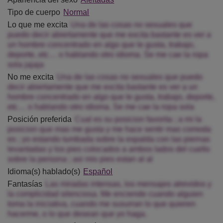
Tipo de cuerpo
Normal
Lo que me excita
Una de las cosas no sexuales que
puedo decir abiertamente que me excita bastante es ver a
un hombre concentrado en algo que le gusta, trabajo,
deporte, etc… o hablando otro idioma. Se me cae la ropa
sola jajaja
No me excita
Una de las cosas no sexuales que puedo
decir abiertamente que me excita bastante es ver a un
hombre concentrado en algo que le gusta, trabajo, deporte,
etc… o hablando otro idioma. Se me cae la ropa sola
Posición preferida
Cual es su posicion favorita ; a mi la
posicion que mas me gusta y me hace sentir mas comoda
es ; yo estando tumbada sobre la espalda con las piernas
levantadas y los pies colocados a ambos lados del cuello
sobre la persona ; asi mis pies estan al al
Idioma(s) hablado(s)
Español
Fantasías
Las miradas intensas, los mensajes atrevidos y
la complicidad silenciosa. Me enciende cuando alguien
toma la iniciativa, cuando me susurran lo que quieren
hacerme, o lo que desean que yo haga.