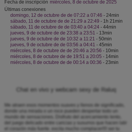
Fecha de inscripción
miércoles, 8 de octubre de 2025
Últimas conexiones
domingo, 12 de octubre de de 07:22 a 07:46
- 24min
sábado, 11 de octubre de de 21:29 a 22:49
- 1h 21min
sábado, 11 de octubre de de 03:40 a 04:24
- 44min
jueves, 9 de octubre de de 23:38 a 23:51
- 13min
jueves, 9 de octubre de de 10:32 a 11:21
- 50min
jueves, 9 de octubre de de 03:56 a 04:41
- 45min
miércoles, 8 de octubre de de 20:46 a 20:56
- 10min
miércoles, 8 de octubre de de 19:51 a 20:05
- 14min
miércoles, 8 de octubre de de 00:14 a 00:36
- 23min
Chat en vivo y webcam sexy de Raluq
Me atraen esos momentos suaves y llenos de significado,
donde una mirada o un roce pueden despertar todo un
mundo de sensaciones. Disfruto del acercamiento lento,
del juego delicado entre caricias y susurros que hacen latir
el corazón más fuerte. excita mucho complacer!!!! ser tu