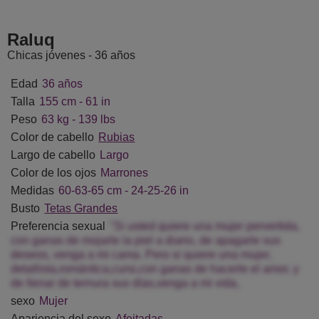
ietDimarzo
AnnettaHatchcock
LauraMwimah
ShellaA
Raluq
Chicas jóvenes - 36 años
Edad
36 años
Talla
155 cm - 61 in
Peso
63 kg - 139 lbs
Color de cabello
Rubias
Largo de cabello
Largo
Color de los ojos
Marrones
Medidas
60-63-65 cm - 24-25-26 in
Busto
Tetas Grandes
Preferencia sexual
"Si usted quiere una mujer pervertida,
con ganas de mojarle la piel a diario, de apagarle sus
deseos, venga a mi cama. Pero si quiere una mujer,
detallista,romántica,cursi,con ganas de hacerle el amor, y
de llenar de ternura sus días,venga a mi vida,
sexo
Mujer
Apariencia del sexo
Afeitadas