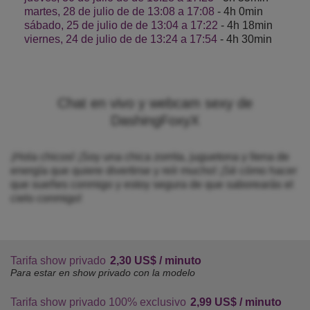
martes, 28 de julio de de 13:08 a 17:08
- 4h 0min
sábado, 25 de julio de de 13:04 a 17:22
- 4h 18min
viernes, 24 de julio de de 13:24 a 17:54
- 4h 30min
Chat en vivo y webcam sexy de
DashingFoxyX
¡Hola chicos! ¡Soy una chica zorrita, juguetona y llena de
energía que quiere divertirse y reír mucho! ¡Sé cómo hacer
que sueñes conmigo y estoy segura de que saborearás el
cielo conmigo!
Tarifa show privado
2,30 US$ / minuto
Para estar en show privado con la modelo
Tarifa show privado 100% exclusivo
2,99 US$ / minuto