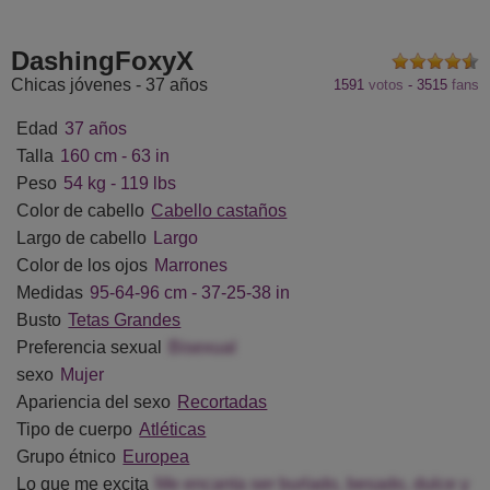
aSeanger
VeolaVanhoecke
EdieBazylewicz
IrickaK
DashingFoxyX
Chicas jóvenes - 37 años
1591
votos
-
3515
fans
Edad
37 años
Talla
160 cm - 63 in
Peso
54 kg - 119 lbs
Color de cabello
Cabello castaños
Largo de cabello
Largo
Color de los ojos
Marrones
Medidas
95-64-96 cm - 37-25-38 in
Busto
Tetas Grandes
Preferencia sexual
Bisexual
sexo
Mujer
Apariencia del sexo
Recortadas
Tipo de cuerpo
Atléticas
Grupo étnico
Europea
Lo que me excita
Me encanta ser burlado, besado, dulce y