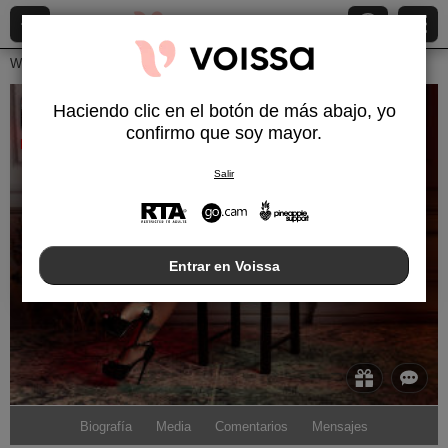
Webcams en vivo
Chicas jóvenes
Dashingfoxyx
Haciendo clic en el botón de más abajo, yo
DashingFoxyX
confirmo que soy mayor.
Desconectado
Salir
Entrar en Voissa
Biografía
Media
Comentarios
Mensajes