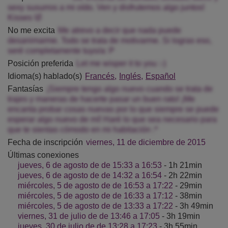
sexy susurros a mi oído. Ven y disfrutemos algo juntos!
Kisses 🤣
No me excita
Me atrevo a decir que nada puede
desanimarme. Todo se trata de motivarme. Si logras eso,
seré completamente tuyo/a: P
Posición preferida
Let me wisper it to you :-)
Idioma(s) hablado(s)
Francés
Inglés
Español
Fantasías
¡Siempre tengo algo nuevo cuando se trata de
trajes y maneras de hacerte pasar un buen rato! ¡Me
encanta probar cosas nuevas por lo que siempre se puede
esperar algo nuevo de mí! Haré lo que sea necesario para
que te sientas cómodo en mi habitación :*
Fecha de inscripción
viernes, 11 de diciembre de 2015
Últimas conexiones
jueves, 6 de agosto de de 15:33 a 16:53
- 1h 21min
jueves, 6 de agosto de de 14:32 a 16:54
- 2h 22min
miércoles, 5 de agosto de de 16:53 a 17:22
- 29min
miércoles, 5 de agosto de de 16:33 a 17:12
- 38min
miércoles, 5 de agosto de de 13:33 a 17:22
- 3h 49min
viernes, 31 de julio de de 13:46 a 17:05
- 3h 19min
jueves, 30 de julio de de 13:28 a 17:23
- 3h 55min