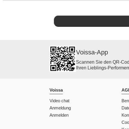
Voissa-App
Scannen Sie den QR-Code 
Ihren Lieblings-Performern
Voissa
AGB
Video chat
Ben
Anmeldung
Dat
Anmelden
Kon
Coo